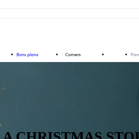
Bons plans
Corners
Par
:
A CHRISTMAS STO