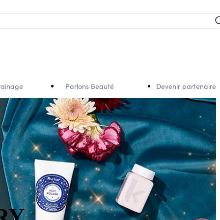
rainage
Parlons Beauté
Devenir partenaire
RY