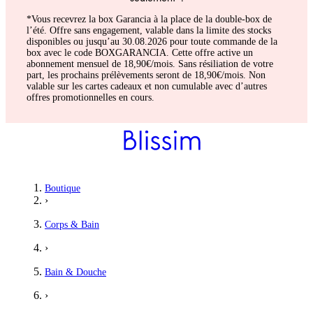
*Vous recevrez la box Garancia à la place de la double-box de
l’été. Offre sans engagement, valable dans la limite des stocks
disponibles ou jusqu’au 30.08.2026 pour toute commande de la
box avec le code BOXGARANCIA. Cette offre active un
abonnement mensuel de 18,90€/mois. Sans résiliation de votre
part, les prochains prélèvements seront de 18,90€/mois. Non
valable sur les cartes cadeaux et non cumulable avec d’autres
offres promotionnelles en cours.
Mareva
Boutique
›
Top pour les peau atopique
Corps & Bain
Utile pour la dermatite atopique , évite les récidives
›
5
/5
Bain & Douche
›