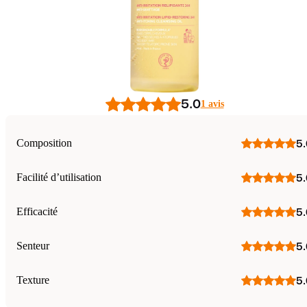
5.0
1 avis
Composition
5.
Facilité d’utilisation
5.
Efficacité
5.
Senteur
5.
Texture
5.