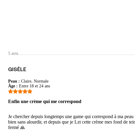
5 avis
GISÈLE
Peau
:
Claire, Normale
Âge
:
Entre 18 et 24 ans
Enfin une crème qui me correspond
Je chercher depuis longtemps une game qui correspond à ma peau très
ue. J'aime bcp erborian
bien sans alourdir, et depuis que je Lzt cette crème mes fond de t
fermé 🙏