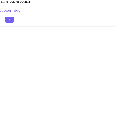
J'aime bcp erborian
s pour réagir
1