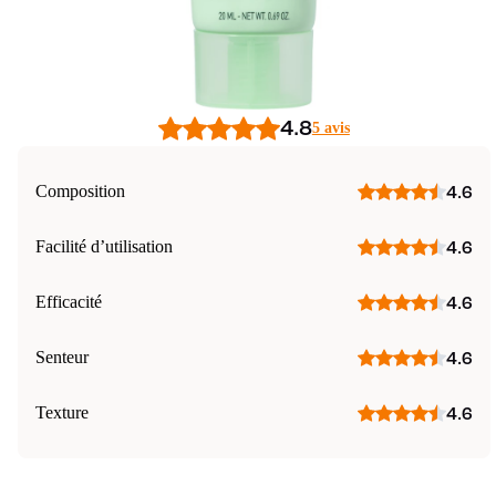
4.8
5 avis
Composition
4.6
Facilité d’utilisation
4.6
Efficacité
4.6
Senteur
4.6
Texture
4.6