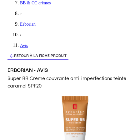
BB & CC crèmes
Je m'en sers comme anticernes , cette bb creme est extrêmement c
›
5
/5
Erborian
Isabelle
›
Idéal pour moi
Avis
la teinte me convient très bien et le rendu est naturel Belle déco
RETOUR À LA FICHE PRODUIT
5
/5
ERBORIAN - AVIS
Amandine
Super BB Crème couvrante anti-imperfections teinte
Belle découverte
caramel SPF20
Super couvrante avec tres peu de produit facile à appliquer
5
/5
Meriem
Super
J’ai aimé la texture , une BB qui m’a permis de garder un jolie t