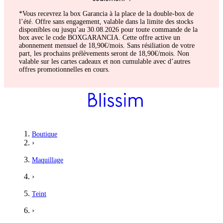
*Vous recevrez la box Garancia à la place de la double-box de
l’été. Offre sans engagement, valable dans la limite des stocks
disponibles ou jusqu’au 30.08.2026 pour toute commande de la
box avec le code BOXGARANCIA. Cette offre active un
abonnement mensuel de 18,90€/mois. Sans résiliation de votre
part, les prochains prélèvements seront de 18,90€/mois. Non
valable sur les cartes cadeaux et non cumulable avec d’autres
offres promotionnelles en cours.
Chloé
Boutique
›
Couvrante et légère
Maquillage
Une superbe bb crème couvrante avec une texture légère et flui
›
5
/5
Teint
Muriel
›
anti cernes ou bb creme