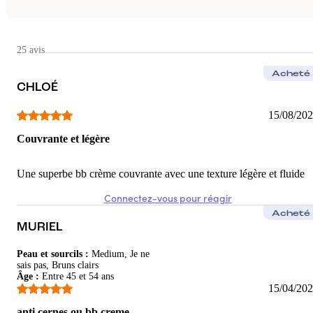
Lydie
Top
25 avis
Super facile à appliquer. Hydratante et couvrante
Acheté
5
/5
CHLOÉ
Maïssa
15/08/20
Incroyable
Couvrante et légère
J’aime beaucoup , la texture incroyable
Une superbe bb crème couvrante avec une texture légère et fluide
5
/5
Connectez-vous pour réagir
Acheté
MURIEL
Peau et sourcils
:
Medium, Je ne
sais pas, Bruns clairs
Âge
:
Entre 45 et 54 ans
15/04/20
anti cernes ou bb creme