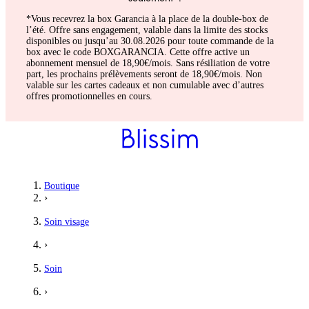
*Vous recevrez la box Garancia à la place de la double-box de
l’été. Offre sans engagement, valable dans la limite des stocks
disponibles ou jusqu’au 30.08.2026 pour toute commande de la
box avec le code BOXGARANCIA. Cette offre active un
abonnement mensuel de 18,90€/mois. Sans résiliation de votre
part, les prochains prélèvements seront de 18,90€/mois. Non
valable sur les cartes cadeaux et non cumulable avec d’autres
offres promotionnelles en cours.
Alice
Boutique
›
Très hydrante
Soin visage
Cette crème est super bien hydratante, mais a tendance à me pic
›
4
/5
Soin
›