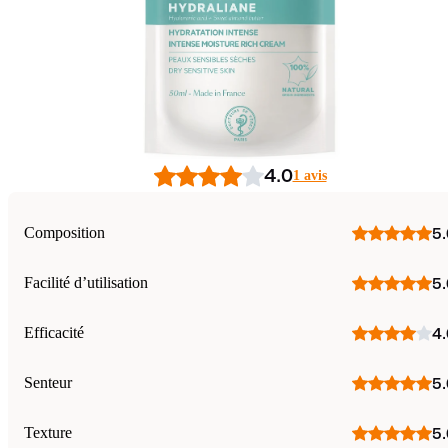
4.0
1 avis
Composition
5.
Facilité d’utilisation
5.
Efficacité
4.
Senteur
5.
Texture
5.