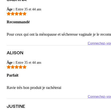
Âge
:
Entre 35 et 44 ans
Recommandé
Pour ceux qui ont la ménopause et sécheresse vaginale je le reco
Connectez-vou
e en petite quantité. Sa fluidité peut surprendre un peu mais on s’habitu
ALISON
Âge
:
Entre 35 et 44 ans
Parfait
 je ne jure que part ce lubrifiant !
Ravie très bon produit je rachèterai
Connectez-vou
JUSTINE