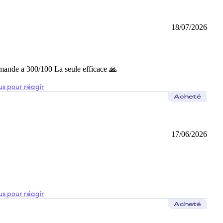
18/07/2026
mmande a 300/100 La seule efficace 🙏
s pour réagir
Acheté
e et on ne peut plus changer de marque ensuite !
17/06/2026
s pour réagir
Acheté