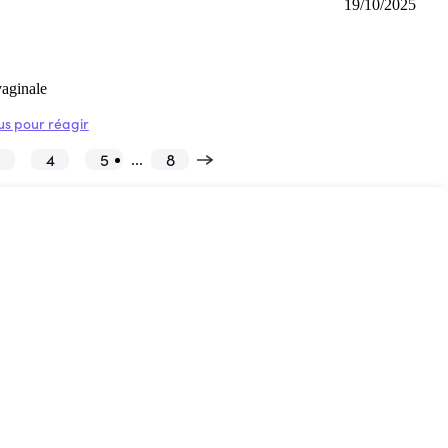
19/10/2025
vaginale
s pour réagir
3
4
5
8
...