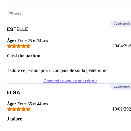
Alexandra
J'adore.
125 avis
Senteur florale, discrète, raffinée. Bonne tenue, n'est pas entêtant
Acheté
ESTELLE
5
/5
Âge
:
Entre 25 et 34 ans
Lou
20/04/20
parfum très agréable
C'est the parfum
parfum parfait pour les beaux jours
J'adore ce parfum prix incomparable sur la plateforme
5
/5
Connectez-vous pour réagir
Acheté
ELSA
Âge
:
Entre 35 et 44 ans
19/01/20
J'adore