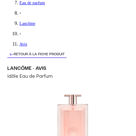
Eau de parfum
Je voulais changer, j'ai testé et je suis amoureuse de ce parfum
›
5
/5
Lancôme
Anne-Marie
›
J'adore
Avis
J'adore ce parfum ! Que dire de plus...
RETOUR À LA FICHE PRODUIT
5
/5
LANCÔME - AVIS
Laura
Idôle Eau de Parfum
Dingue
Un parfum génial ! J’adore
5
/5
Morgane
sens super bon !!
j'adore ce parfum ! Parfum en été comme en hiver