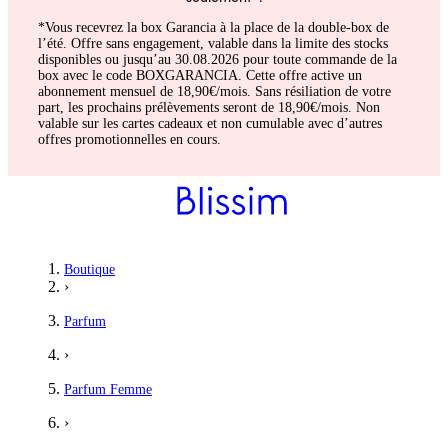
*Vous recevrez la box Garancia à la place de la double-box de
l’été. Offre sans engagement, valable dans la limite des stocks
disponibles ou jusqu’au 30.08.2026 pour toute commande de la
box avec le code BOXGARANCIA. Cette offre active un
abonnement mensuel de 18,90€/mois. Sans résiliation de votre
part, les prochains prélèvements seront de 18,90€/mois. Non
valable sur les cartes cadeaux et non cumulable avec d’autres
offres promotionnelles en cours.
Estelle
Boutique
›
C'est the parfum
Parfum
J'adore ce parfum prix incomparable sur la plateforme
›
5
/5
Parfum Femme
Elsa
›
J'adore