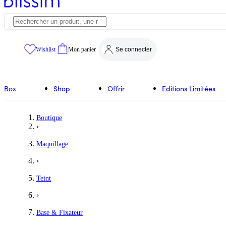
Wishlist
Mon panier
Se connecter
Box
Shop
Offrir
Editions Limitées
Boutique
›
Maquillage
›
Teint
›
Base & Fixateur