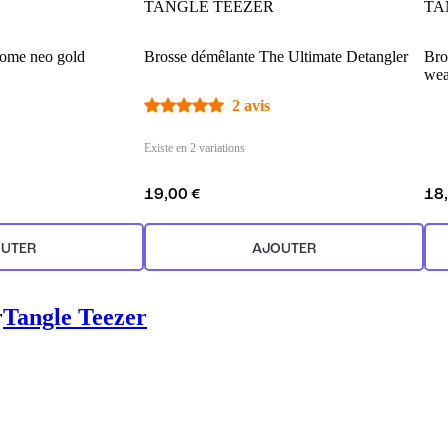
TANGLE TEEZER
TA
rome neo gold
Brosse démêlante The Ultimate Detangler
Bro
wea
2 avis
Existe en 2 variations
19,00 €
18
UTER
AJOUTER
r
Tangle Teezer