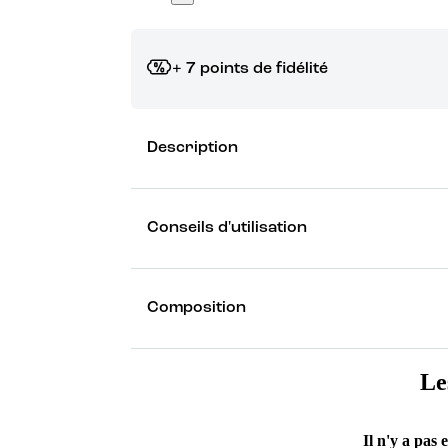
+ 7 points de fidélité
Grâce à vos points de fidélité, choisissez les ca
Description
Découvrez les récompenses
Conseils d'utilisation
Composition
Le
Il n'y a pas 