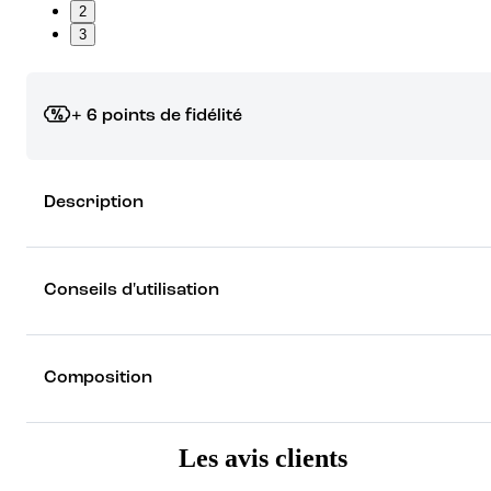
2
3
+ 6 points de fidélité
Grâce à vos points de fidélité, choisissez les cadeaux qui vous fo
Description
rêver !
Découvrez les récompenses
Conseils d'utilisation
Composition
Les avis clients