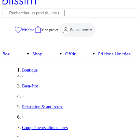
Wishlist
Mon panier
Se connecter
Box
Shop
Offrir
Editions Limitées
Boutique
›
Bien-être
›
Relaxation & anti-stress
›
Compléments alimentaires