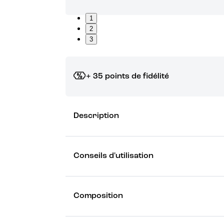
1
2
3
+ 35 points de fidélité
Grâce à vos points de fidélité, choisissez les ca
Description
Découvrez les récompenses
Conseils d'utilisation
Composition