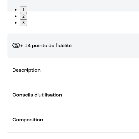
1
2
3
+ 14 points de fidélité
Grâce à vos points de fidélité, choisissez les cadeaux qui vous fo
Description
rêver !
Découvrez les récompenses
Conseils d'utilisation
Composition