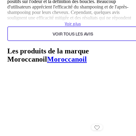
positifs sur l'odeur et la définition des boucles. Beaucoup
d'utilisateurs apprécient l'efficacité du shampooing et de l'après-
shampooing pour leurs cheveux. Cependant, quelques avis
soulignent une efficacité mitigée et des résultats qui ne répondent
pas toujours aux attentes, ce qui reflète des perceptions personnelle
Voir plus
variées sur le produit.
VOIR TOUS LES AVIS
Généré par l’IA à partir du texte des commentaires clients.
Les produits de la marque
Moroccanoil
Moroccanoil