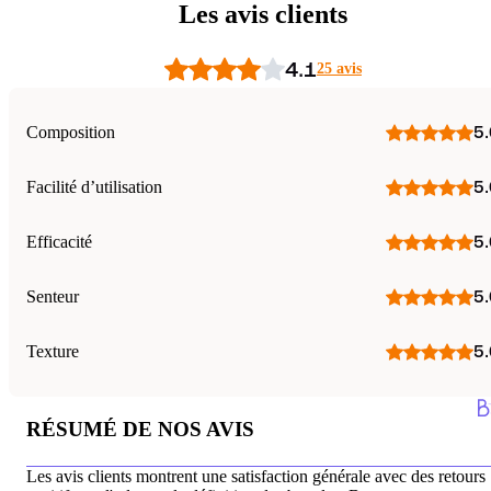
Les avis clients
4.1
25 avis
Composition
5.
Facilité d’utilisation
5.
Efficacité
5.
Senteur
5.
Texture
5.
RÉSUMÉ DE NOS AVIS
Les avis clients montrent une satisfaction générale avec des retours