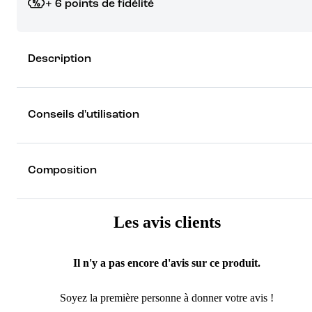
+ 6 points de fidélité
Grâce à vos points de fidélité, choisissez les cadeaux qui vous fo
Description
rêver !
Découvrez les récompenses
Conseils d'utilisation
Composition
Les avis clients
Il n'y a pas encore d'avis sur ce produit.
Soyez la première personne à donner votre avis !