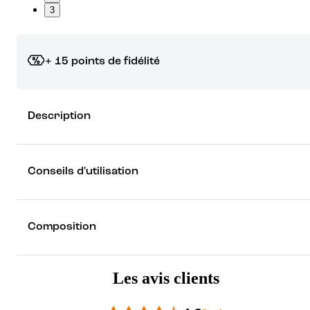
3
+ 15 points de fidélité
Grâce à vos points de fidélité, choisissez les cadeaux qui vous fo
Description
rêver !
Découvrez les récompenses
Conseils d'utilisation
Composition
Les avis clients