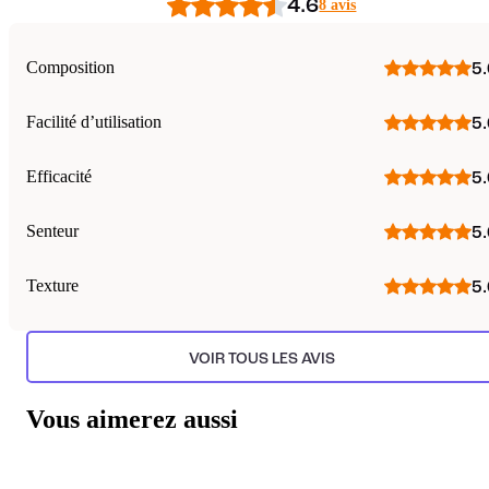
4.6
8 avis
Composition
5.
Facilité d’utilisation
5.
Efficacité
5.
Senteur
5.
Texture
5.
VOIR TOUS LES AVIS
Vous aimerez aussi