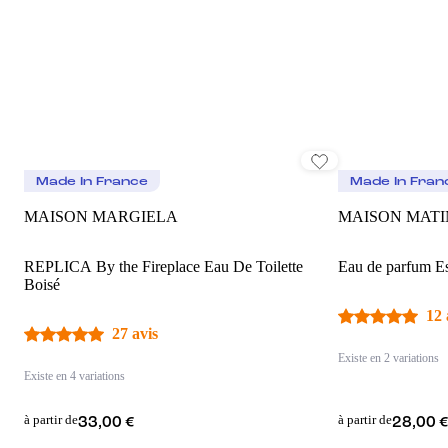
Made In France
Made In Fran
MAISON MARGIELA
MAISON MATI
REPLICA By the Fireplace Eau De Toilette
Eau de parfum Es
Boisé
12 
27 avis
Existe en 2 variations
Existe en 4 variations
à partir de
à partir de
33,00 €
28,00 