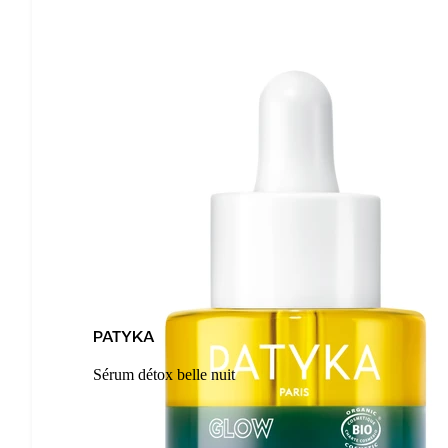
PATYKA
Sérum détox belle nuit