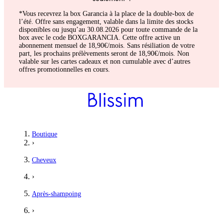
*Vous recevrez la box Garancia à la place de la double-box de
l’été. Offre sans engagement, valable dans la limite des stocks
disponibles ou jusqu’au 30.08.2026 pour toute commande de la
box avec le code BOXGARANCIA. Cette offre active un
abonnement mensuel de 18,90€/mois. Sans résiliation de votre
part, les prochains prélèvements seront de 18,90€/mois. Non
valable sur les cartes cadeaux et non cumulable avec d’autres
offres promotionnelles en cours.
Pauline
Boutique
›
Bon produit
Cheveux
Très bon produit en complément du shampoing
›
5
/5
Après-shampoing
Lauralee
›
Mon coup de cœur