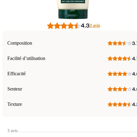
4.3
3 avis
Composition
3.
Facilité d’utilisation
4.
Efficacité
4.
Senteur
4.
Texture
4.
3 avis