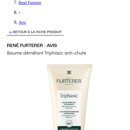
René Furterer
Mon coup de coeur, le parfum sent très bon, et donne un réel momen
›
5
/5
Avis
Maud
RETOUR À LA FICHE PRODUIT
Pas vu de résultats
RENÉ FURTERER - AVIS
J’ai essayé le baume avec le shampoing et je n’ai pas vu de résu
Baume démêlant Triphasic anti-chute
3
/5