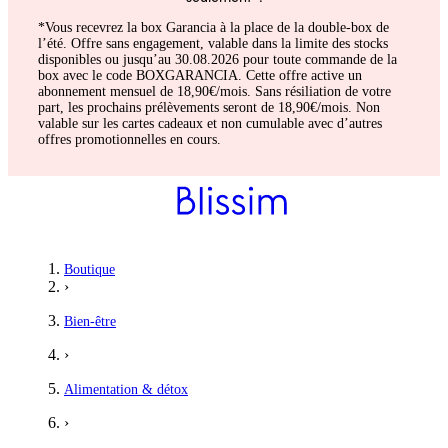
*Vous recevrez la box Garancia à la place de la double-box de
l’été. Offre sans engagement, valable dans la limite des stocks
disponibles ou jusqu’au 30.08.2026 pour toute commande de la
box avec le code BOXGARANCIA. Cette offre active un
abonnement mensuel de 18,90€/mois. Sans résiliation de votre
part, les prochains prélèvements seront de 18,90€/mois. Non
valable sur les cartes cadeaux et non cumulable avec d’autres
offres promotionnelles en cours.
Diana
Boutique
›
👌🏻 parfait .
Bien-être
Parfait. Je le donne a mon mari. Il e treees content
›
5
/5
Alimentation & détox
Clelia
›
Bon produit texture agréable merci