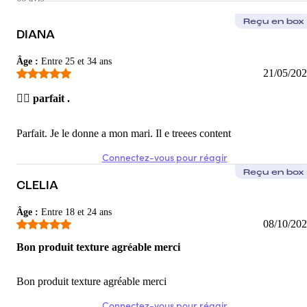
Emma
Reçu en box
Niquel pour l'hiver
DIANA
C'est tombé au bon moment ! Avec une bonne routine = c'est pa
Âge
:
Entre 25 et 34 ans
21/05/20
5
/5
👌🏻 parfait .
Maika
Super gummies en cure de 3 mois
Parfait. Je le donne a mon mari. Il e treees content
J'adore les gummies bien plus faciles à prendre que les gélules, j'
Connectez-vous pour réagir
5
/5
Reçu en box
CLELIA
Âge
:
Entre 18 et 24 ans
08/10/20
Bon produit texture agréable merci
Bon produit texture agréable merci
Connectez-vous pour réagir