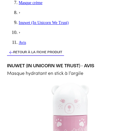
Masque crème
Très pratique à utilisée
›
5
/5
Inuwet (In Unicorn We Trust)
Anne-Sophie
›
tb pour peau mixte
Avis
belle découverte, sent bon, très mignon, efficace
RETOUR À LA FICHE PRODUIT
5
/5
INUWET (IN UNICORN WE TRUST) - AVIS
Marjorie
Masque hydratant en stick à l’argile
Sent super bon
Odeur +++ et facile à appliquer
5
/5
Alexandra
Top
Produit pratique d’utilisation