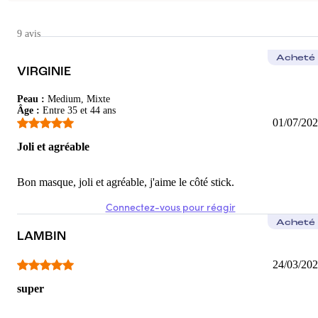
Sandrine
Deçu
9 avis
Pas fan d'un masque en stick . La texture est agréable mais pas p
Acheté
VIRGINIE
2
/5
Peau
:
Medium, Mixte
Âge
:
Entre 35 et 44 ans
01/07/20
Joli et agréable
Bon masque, joli et agréable, j'aime le côté stick.
Connectez-vous pour réagir
Acheté
LAMBIN
24/03/20
super