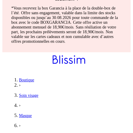
*Vous recevrez la box Garancia à la place de la double-box de
l’été. Offre sans engagement, valable dans la limite des stocks
disponibles ou jusqu’au 30.08.2026 pour toute commande de la
box avec le code BOXGARANCIA. Cette offre active un
abonnement mensuel de 18,90€/mois. Sans résiliation de votre
part, les prochains prélèvements seront de 18,90€/mois. Non
valable sur les cartes cadeaux et non cumulable avec d’autres
offres promotionnelles en cours.
Virginie
Boutique
›
Joli et agréable
Soin visage
Bon masque, joli et agréable, j'aime le côté stick.
›
5
/5
Masque
Lambin
›
super