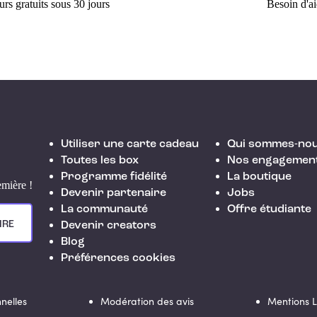
rs gratuits sous 30 jours
Besoin d'a
Utiliser une carte cadeau
Qui sommes-nou
Toutes les box
Nos engagemen
Programme fidélité
La boutique
emière !
Devenir partenaire
Jobs
La communauté
Offre étudiante
IRE
Devenir creators
Blog
Préférences cookies
nelles
Modération des avis
Mentions 