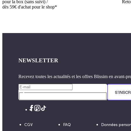
pour la box (sans suivi) /
Retou
dès 59€ d'achat pour le shop*
NEWSLETTER
Recevez toutes les actualités et les offres Blissim en avant-pr
S'INSCR
CGV
FAQ
Données person