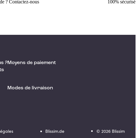
ide ? Contactez-nous
100% sécurisé
s ?
Moyens de paiement
ts
Modes de livraison
Légales
Blissim.de
©
2026
Blissim