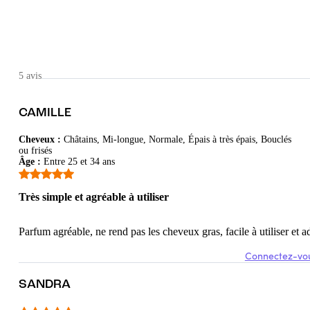
5 avis
CAMILLE
Cheveux
:
Châtains, Mi-longue, Normale, Épais à très épais, Bouclés
ou frisés
Âge
:
Entre 25 et 34 ans
 n'est pas une huile, plus une brume qu'autre chose
Très simple et agréable à utiliser
Parfum agréable, ne rend pas les cheveux gras, facile à utiliser e
Connectez-vou
rater les cheveux, mais le résultat n’est pas non plus incroyable
SANDRA