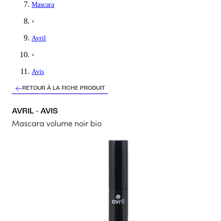
Mascara
Parfait ! II tient bien et la brosse est fine
›
5
/5
Avril
Justine
›
Parfait
Avis
Top, je l’ai essaye et je suis complètement satisfaite
RETOUR À LA FICHE PRODUIT
5
/5
AVRIL - AVIS
Caroline
Mascara volume noir bio
Mascara bio avril
J'aime beaucoup ce produit, il me fait un joli regard et allonge m
5
/5
Aurore
Avril
Très fin et discret , très jolie