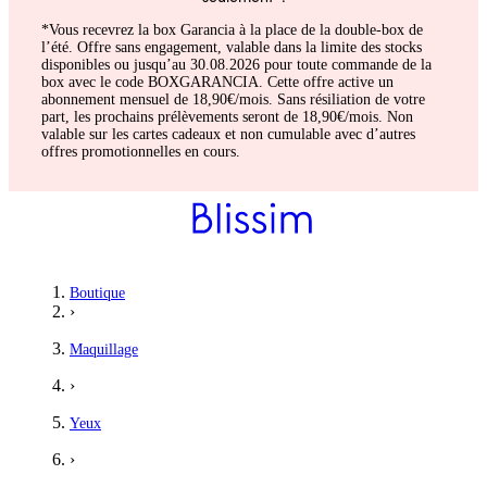
*Vous recevrez la box Garancia à la place de la double-box de
l’été. Offre sans engagement, valable dans la limite des stocks
disponibles ou jusqu’au 30.08.2026 pour toute commande de la
box avec le code BOXGARANCIA. Cette offre active un
abonnement mensuel de 18,90€/mois. Sans résiliation de votre
part, les prochains prélèvements seront de 18,90€/mois. Non
valable sur les cartes cadeaux et non cumulable avec d’autres
offres promotionnelles en cours.
Emmanuelle
Boutique
›
Très bon Rapport qualité prix
Maquillage
J ai utilisé ce produit jusqu au bout ! l
›
5
/5
Yeux
Andreia
›
Très bien