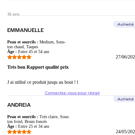
Apolline
Parfait
36 avis
Ce mascara est top. Oui, il s'estompe en fin de journée, et heureu
Acheté
EMMANUELLE
5
/5
Peau et sourcils
:
Medium, Sous-
Aurore
ton chaud, Taupes
Âge
:
Entre 45 et 54 ans
très bien
27/06/20
j'aime bien ce produit il est très bien
Très bon Rapport qualité prix
5
/5
J ai utilisé ce produit jusqu au bout ! l
Connectez-vous pour réagir
Acheté
ANDREIA
Peau et sourcils
:
Très claire, Sous-
ton froid, Bruns foncés
Âge
:
Entre 25 et 34 ans
24/05/20