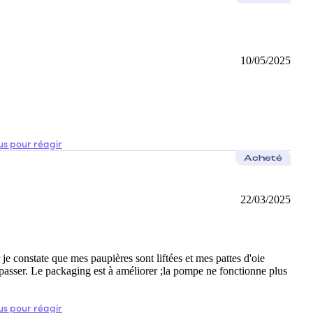
u claire), un petit grain de riz suffit pour 2 yeux
10/05/2025
s pour réagir
Acheté
22/03/2025
r je constate que mes paupières sont liftées et mes pattes d'oie
 passer. Le packaging est à améliorer ;la pompe ne fonctionne plus
s pour réagir