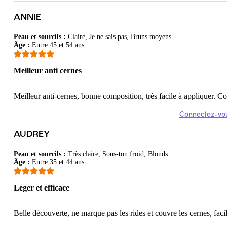
ANNIE
Peau et sourcils
:
Claire, Je ne sais pas, Bruns moyens
Âge
:
Entre 45 et 54 ans
Meilleur anti cernes
it se fond bien à la peau. Il reste imperceptible. La couleur est parfaite a
Meilleur anti-cernes, bonne composition, très facile à appliquer. Coul
Connectez-vou
AUDREY
Peau et sourcils
:
Très claire, Sous-ton froid, Blonds
Âge
:
Entre 35 et 44 ans
Leger et efficace
Belle découverte, ne marque pas les rides et couvre les cernes, faci