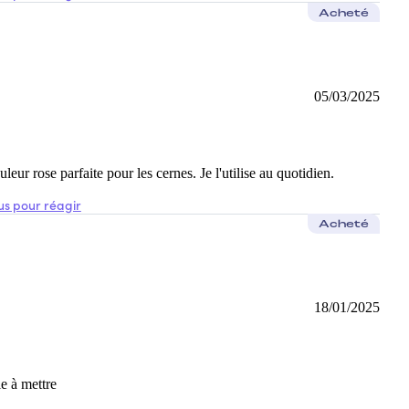
Acheté
05/03/2025
insi que la tenue. Pas d'odeur particulière.
eur rose parfaite pour les cernes. Je l'utilise au quotidien.
s pour réagir
Acheté
18/01/2025
le à mettre