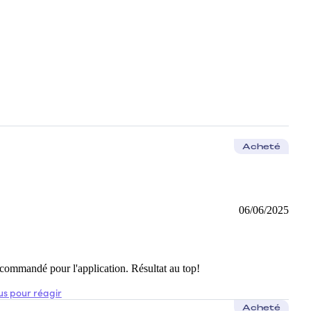
nuées . La texture crème est confortable . Je ne peux plus m'en passer. Le 
Acheté
06/06/2025
 recommandé pour l'application. Résultat au top!
s pour réagir
Acheté