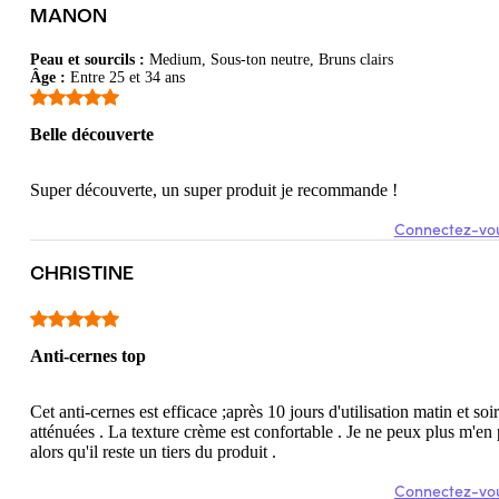
MANON
Peau et sourcils
:
Medium, Sous-ton neutre, Bruns clairs
Âge
:
Entre 25 et 34 ans
e, pas de paquet en fin de journée teinte adaptée (j'ai pris rose, j'ai la pea
Belle découverte
Super découverte, un super produit je recommande !
Connectez-vou
CHRISTINE
Anti-cernes top
Cet anti-cernes est efficace ;après 10 jours d'utilisation matin et soi
atténuées . La texture crème est confortable . Je ne peux plus m'en
alors qu'il reste un tiers du produit .
Connectez-vou