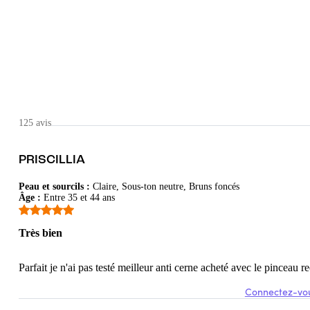
t soir je constate que mes paupières sont liftées et mes pattes d'oie atté
125 avis
PRISCILLIA
Couleur rose parfaite pour les cernes. Je l'utilise au quotidien.
Peau et sourcils
:
Claire, Sous-ton neutre, Bruns foncés
Âge
:
Entre 35 et 44 ans
Très bien
Parfait je n'ai pas testé meilleur anti cerne acheté avec le pinceau
acile à mettre
Connectez-vou