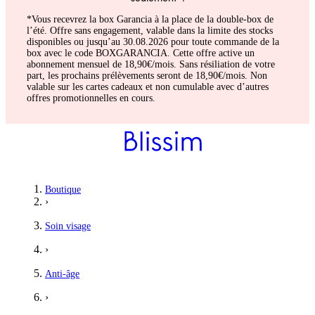
*Vous recevrez la box Garancia à la place de la double-box de
l’été. Offre sans engagement, valable dans la limite des stocks
disponibles ou jusqu’au 30.08.2026 pour toute commande de la
box avec le code BOXGARANCIA. Cette offre active un
abonnement mensuel de 18,90€/mois. Sans résiliation de votre
part, les prochains prélèvements seront de 18,90€/mois. Non
valable sur les cartes cadeaux et non cumulable avec d’autres
offres promotionnelles en cours.
Sylvie
Boutique
›
Texture super et efficace
Soin visage
Je suis fan de cette marque allergique à beaucoup de produits j
›
5
/5
Anti-âge
Sylvie
›
Agréable à appliquer, odeur de rose