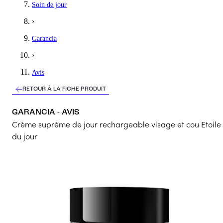
Soin de jour
Crème de jour très agréable, hydrate la peau, laisse une odeur tr
›
4
/5
Garancia
Malory
›
pas pour les peaux sèches
Avis
je recommande pour type de peaux normales
RETOUR À LA FICHE PRODUIT
3
/5
GARANCIA - AVIS
Karine
Crème suprême de jour rechargeable visage et cou Etoile
Bonne texture
du jour
Bonne texture mais je n’ai vu aucune différence pour ma part.
3
/5
Laurence
Manque de confort
Pénètre difficilement à l application . En mettre très peu