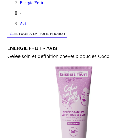
Energie Fruit
je cherchais un gel naturelle pour mes cheveux bouclés et c'est fa
›
5
/5
Avis
Elisa
RETOUR À LA FICHE PRODUIT
Génial
ENERGIE FRUIT - AVIS
Idéal et pratique mais jamais suffisant, quantité idéal pour 1 mo
Gelée soin et définition cheveux bouclés Coco
5
/5
Melissa
parfait
je valide fonctionne je l'utilise pour les cheveux de mes filles
5
/5
Coralie
trop cool
Il fait de mes cheveux ondulés une vraie pépite et les rebondies 