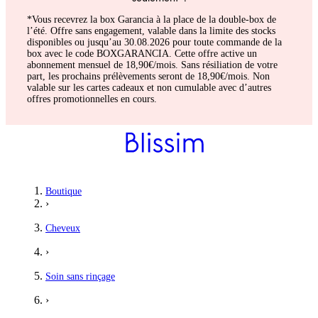
*Vous recevrez la box Garancia à la place de la double-box de
l’été. Offre sans engagement, valable dans la limite des stocks
disponibles ou jusqu’au 30.08.2026 pour toute commande de la
box avec le code BOXGARANCIA. Cette offre active un
abonnement mensuel de 18,90€/mois. Sans résiliation de votre
part, les prochains prélèvements seront de 18,90€/mois. Non
valable sur les cartes cadeaux et non cumulable avec d’autres
offres promotionnelles en cours.
Daria
Boutique
›
Top
Cheveux
J’ai beaucoup aimé ce produit, ça permet de définir les waves et a
›
5
/5
Soin sans rinçage
Rachel
›
le gel parfait