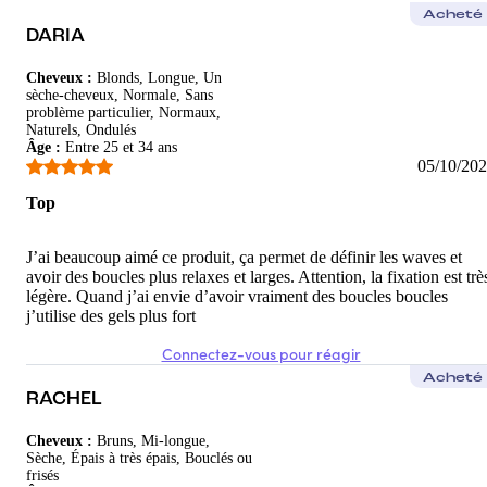
Virginie
Acheté
DARIA
j'adore !
Cheveux
:
Blonds, Longue, Un
J'aime beaucoup ce produit. Il ne cartonne pas les cheveux, il leu
sèche-cheveux, Normale, Sans
problème particulier, Normaux,
5
/5
Naturels, Ondulés
Âge
:
Entre 25 et 34 ans
Emilie
05/10/20
Belle découverte, bonne odeur
Top
Je souhaitais changer un peu de produit, habituée depuis un mo
J’ai beaucoup aimé ce produit, ça permet de définir les waves et
5
/5
avoir des boucles plus relaxes et larges. Attention, la fixation est trè
légère. Quand j’ai envie d’avoir vraiment des boucles boucles
j’utilise des gels plus fort
Connectez-vous pour réagir
Acheté
RACHEL
Cheveux
:
Bruns, Mi-longue,
Sèche, Épais à très épais, Bouclés ou
frisés