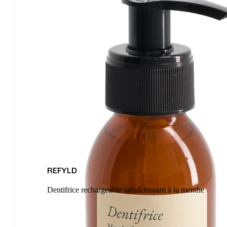
REFYLD
Dentifrice rechargeable rafraîchissant à la menthe