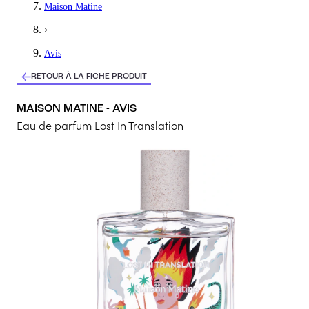
Maison Matine
Parfum idéal pour celles qui recherche une odeur percutante et
›
5
/5
Avis
Dora
RETOUR À LA FICHE PRODUIT
Unique
MAISON MATINE - AVIS
Un parfum unisexe avec un odeur unique et un flacon graphique
Eau de parfum Lost In Translation
5
/5
Perle
J'aime
J'aime vraiment j'ai l'impression de sortir d'un bar sans y avoir é
5
/5
Annabelle
Mixte sur toute la longueur
Parfum qui convient aussi bien aux hommes qu’aux femmes , cara