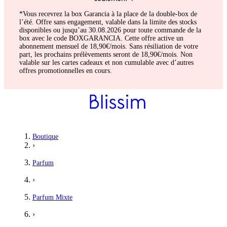
*Vous recevrez la box Garancia à la place de la double-box de
l’été. Offre sans engagement, valable dans la limite des stocks
disponibles ou jusqu’au 30.08.2026 pour toute commande de la
box avec le code BOXGARANCIA. Cette offre active un
abonnement mensuel de 18,90€/mois. Sans résiliation de votre
part, les prochains prélèvements seront de 18,90€/mois. Non
valable sur les cartes cadeaux et non cumulable avec d’autres
offres promotionnelles en cours.
Flora
Boutique
›
Gros coup de coeur
Parfum
Troisième parfum que j'achète chez Maison Matine et cette fois-c
›
5
/5
Parfum Mixte
Amandine
›
Une odeur originale