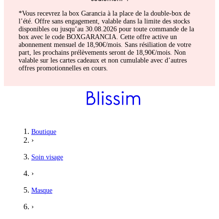
*Vous recevrez la box Garancia à la place de la double-box de
l’été. Offre sans engagement, valable dans la limite des stocks
disponibles ou jusqu’au 30.08.2026 pour toute commande de la
box avec le code BOXGARANCIA. Cette offre active un
abonnement mensuel de 18,90€/mois. Sans résiliation de votre
part, les prochains prélèvements seront de 18,90€/mois. Non
valable sur les cartes cadeaux et non cumulable avec d’autres
offres promotionnelles en cours.
Nolwenn
Boutique
›
Super masque !
Soin visage
Ce masque est l'un de mes préférés. J'adore l'odeur, il n'assèche
›
5
/5
Masque
Ludivine
›
J’adore