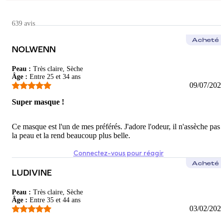
Patrick
Incroyable
639 avis
Texture agréable , et couleur clair et facile à appliquer. Odeur p
Acheté
NOLWENN
5
/5
Peau
:
Très claire, Sèche
Anaïs
Âge
:
Entre 25 et 34 ans
09/07/20
Super masque
Super masque !
La texture de ce masque est tellement agréable et je vois une vra
5
/5
Ce masque est l'un de mes préférés. J'adore l'odeur, il n'assèche pas
la peau et la rend beaucoup plus belle.
Connectez-vous pour réagir
Acheté
LUDIVINE
Peau
:
Très claire, Sèche
Âge
:
Entre 35 et 44 ans
03/02/20