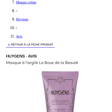
Masque crème
Mon masque fétiche depuis un moment. Je le recommande dès qu
›
5
/5
Huygens
Carole
›
Masque à l'argile
Avis
Produit très facile à retirer, donne un très joli teint tout de suite,
RETOUR À LA FICHE PRODUIT
5
/5
HUYGENS - AVIS
Marie
Masque à l’argile La Boue de la Beauté
Parfait peau purifiée
laisse la peau douce et purifie, odeur agréable.
5
/5
Catherine
Masque déjà utilisé plusieurs fois et toujours aussi satisfaite
Je l’avais eu en échantillon et je continue de l’utiliser.