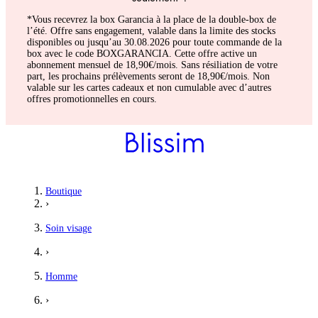
*Vous recevrez la box Garancia à la place de la double-box de
l’été. Offre sans engagement, valable dans la limite des stocks
disponibles ou jusqu’au 30.08.2026 pour toute commande de la
box avec le code BOXGARANCIA. Cette offre active un
abonnement mensuel de 18,90€/mois. Sans résiliation de votre
part, les prochains prélèvements seront de 18,90€/mois. Non
valable sur les cartes cadeaux et non cumulable avec d’autres
offres promotionnelles en cours.
Marie
Boutique
›
Bien
Soin visage
Prix loin d'être excessif et fait son job. Peau très sèche en te
›
5
/5
Homme
Sarah
›
Satisfaite