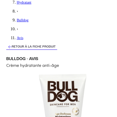
Hydratant
Satisfaite de la texture et de la contenance du tube, mon mari ado
›
5
/5
Bulldog
Sandrine
›
Top
Avis
Super produit. Monsieur est ravi
RETOUR À LA FICHE PRODUIT
5
/5
BULLDOG - AVIS
Emilie
Crème hydratante anti-âge
Apprécié !
Ce soin hydratant est validé par mon père, il l'aime beaucoup. Il 
5
/5
Chantal
Bien
Pour mon mari Odeur agréable. Texture agréable. Hydrate bien