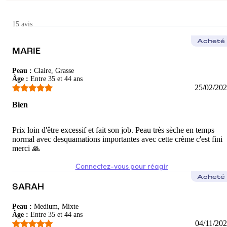
Camille
Ultra
15 avis
Hydrate vraiment très bien !
Acheté
MARIE
5
/5
Peau
:
Claire, Grasse
Margot
Âge
:
Entre 35 et 44 ans
25/02/20
Mon mari adore
Bien
Parfait rapport qualité prix
5
/5
Prix loin d'être excessif et fait son job. Peau très sèche en temps
normal avec desquamations importantes avec cette crème c'est fini
merci 🙏
Connectez-vous pour réagir
Acheté
SARAH
Peau
:
Medium, Mixte
Âge
:
Entre 35 et 44 ans
04/11/20