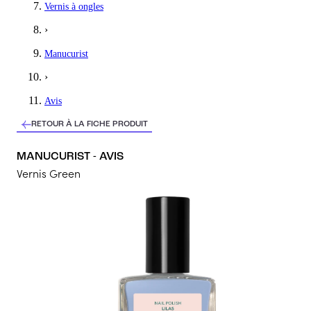
Vernis à ongles
Comme tous les vernis manucurist, couleur magnifique et longu
›
5
/5
Manucurist
Léa
›
Parfait
Avis
Meilleur vernis sur terre ! Odeur, tenue et couleur top!
RETOUR À LA FICHE PRODUIT
5
/5
MANUCURIST - AVIS
Audrey
Vernis Green
Joli
Très bien. Agréable à poser et sèche vite. Il ne tient pas vraime
5
/5
Zilia
Red hibiscus
C' est merveilleux !