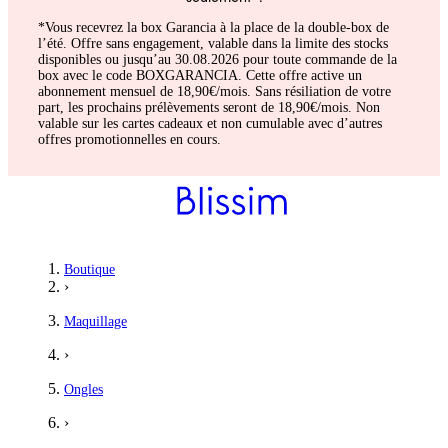
*Vous recevrez la box Garancia à la place de la double-box de
l’été. Offre sans engagement, valable dans la limite des stocks
disponibles ou jusqu’au 30.08.2026 pour toute commande de la
box avec le code BOXGARANCIA. Cette offre active un
abonnement mensuel de 18,90€/mois. Sans résiliation de votre
part, les prochains prélèvements seront de 18,90€/mois. Non
valable sur les cartes cadeaux et non cumulable avec d’autres
offres promotionnelles en cours.
Pauline
Boutique
›
Vernis charmant
Maquillage
Texture fluide et facile à appliquer. Couleur moderne et magni
›
5
/5
Ongles
Pascale
›
Couleur au top