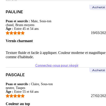
Annick
Acheté
Magnifique
PAULINE
Un très beau rouge irisé pour une manucure lumineuse et sophist
Peau et sourcils
:
Mate, Sous-ton
chaud, Bruns moyens
5
/5
Âge
:
Entre 45 et 54 ans
19/03/20
Valérie
Vernis charmant
Splendide
Je suis toujours aussi fan des coloris que sort Manucurist . Un
Texture fluide et facile à appliquer. Couleur moderne et magnifique
comme d'habitude.
5
/5
Connectez-vous pour réagir
Acheté
PASCALE
Peau et sourcils
:
Claire, Sous-ton
neutre, Taupes
Âge
:
Entre 55 et 64 ans
27/02/20
Couleur au top