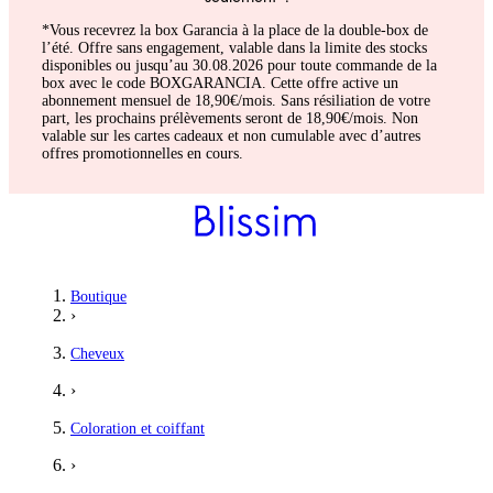
*Vous recevrez la box Garancia à la place de la double-box de
l’été. Offre sans engagement, valable dans la limite des stocks
disponibles ou jusqu’au 30.08.2026 pour toute commande de la
box avec le code BOXGARANCIA. Cette offre active un
abonnement mensuel de 18,90€/mois. Sans résiliation de votre
part, les prochains prélèvements seront de 18,90€/mois. Non
valable sur les cartes cadeaux et non cumulable avec d’autres
offres promotionnelles en cours.
Geneviève
Boutique
›
Frieda j adore
Cheveux
J adore ce spray, l odeur, légèreté du spray sur mes cheveux et 
›
5
/5
Coloration et coiffant
Vanessa
›
Mes boucles domptées