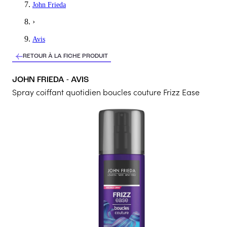
John Frieda
Mes boucles sont enfin domptées. Sans lourdeur et sans paquets
›
5
/5
Avis
Astrid
RETOUR À LA FICHE PRODUIT
Spay cheveux
JOHN FRIEDA - AVIS
Bon odeur et démêle assez bien les cheveux
Spray coiffant quotidien boucles couture Frizz Ease
5
/5
Marie Line
Effet naturel
Super produit pour cheveux bouclés ou ondulés. Effet naturel
5
/5
Caroline
BELLES BOUCLES
REDESSINE LES BOUCLES ET NE COLLE PAS