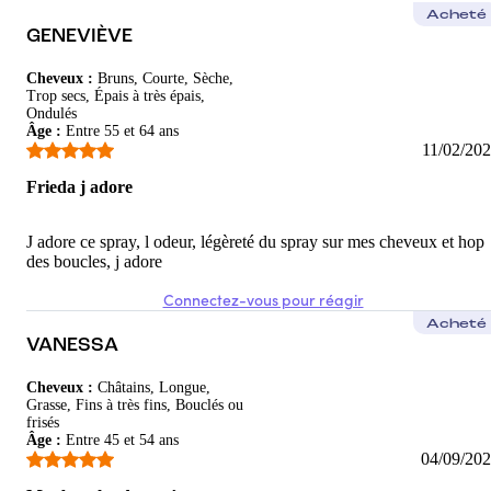
Aurore
Acheté
GENEVIÈVE
Génial
Cheveux
:
Bruns, Courte, Sèche,
N'asseche pas les cheveux, pas effet carton. Top.
Trop secs, Épais à très épais,
Ondulés
5
/5
Âge
:
Entre 55 et 64 ans
11/02/20
Iris
Frieda j adore
Boucles légères et bien définies
Un indispensable pour les cheveux ondulés/bouclés. Nourrit et défi
J adore ce spray, l odeur, légèreté du spray sur mes cheveux et hop
des boucles, j adore
5
/5
Connectez-vous pour réagir
Acheté
VANESSA
Cheveux
:
Châtains, Longue,
Grasse, Fins à très fins, Bouclés ou
frisés
Âge
:
Entre 45 et 54 ans
04/09/20