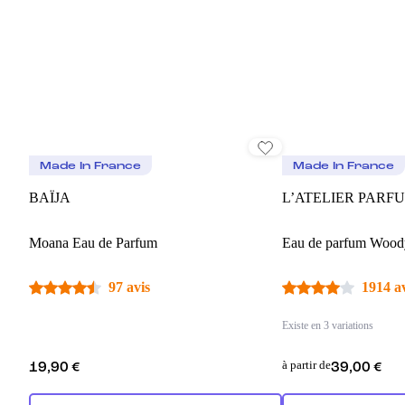
Made In France
Made In France
BAÏJA
L’ATELIER PARF
Moana Eau de Parfum
Eau de parfum Woody
97 avis
1914 a
Existe en 3 variations
à partir de
19,90 €
39,00 €