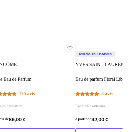
Made In France
NCÔME
YVES SAINT LAURENT
le Eau de Parfum
Eau de parfum Floral Libre le
125 avis
5 avis
e en 3 variations
Existe en 2 variations
rtir de
à partir de
69,00 €
92,00 €