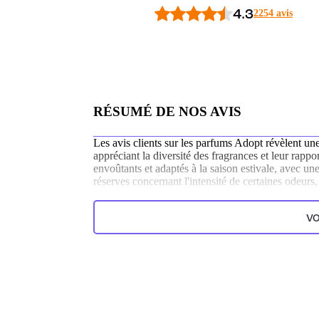
4.3
2254 avis
RÉSUMÉ DE NOS AVIS
Les avis clients sur les parfums Adopt révèlent une
appréciant la diversité des fragrances et leur rapp
envoûtants et adaptés à la saison estivale, avec u
réserves concernant l'intensité de certaines odeurs
personnelles.
Généré par l’IA à partir du texte des commentaires clien
VO