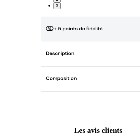
3
+ 5 points de fidélité
Grâce à vos points de fidélité, choisissez les ca
Description
Découvrez les récompenses
Composition
Les avis clients