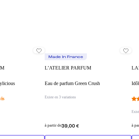
Made In France
UM
L’ATELIER PARFUM
LA
licious
Eau de parfum Green Crush
Idô
Existe en 3 variations
vis
Exist
à partir de
à pa
39,00 €